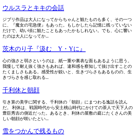
ウルスラとキキの会話
ジブリ作品は大人になってからちゃんと観たものも多く、その一つ
に、『魔女の宅急便』もあった。もしかしたら記憶に残っていない
だけで、幼い頃に観たこともあったかもしれない。でも、心に響い
たのは大人になってか…
茨木のり子『汲む Y・Yに』
心の強さと弱さというのは、紙一重や裏表な面もあるように思う。
我慢して耐え抜く強さもあれば、違和感を察知して抜け出すことの
たくましさもある。感受性が鋭いと、生きづらさもあるものの、生
きづらさを感じ取れる…
千利休と朝顔
引き算の美学に関する、千利休の「朝顔」にまつわる逸話を読ん
だ。 利休は、戦国時代から安土桃山時代にかけての茶人で天下人の
豊臣秀吉の側近だった。あるとき、利休の屋敷の庭にたくさんの美
しい朝顔が咲いたとい…
雪をつかんで残るもの