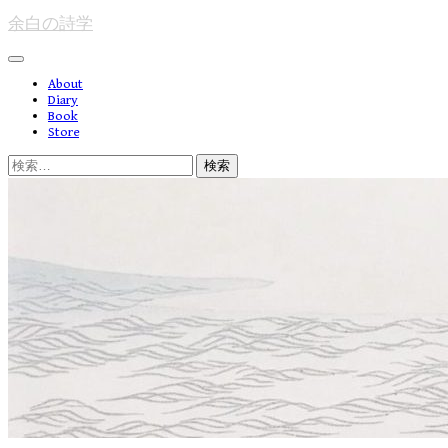
コ
余白の詩学
ン
テ
メ
ン
About
ニ
ツ
Diary
ュ
へ
Book
ー
ス
Store
キ
検
ッ
索:
プ