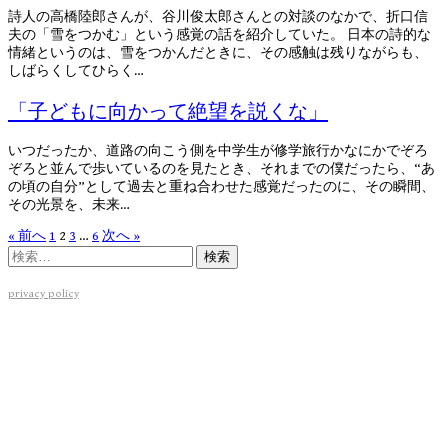
詩人の高橋陸郎さんが、谷川俊太郎さんとの対談のなかで、折口信
夫の「雪をつかむ」という感覚の話を紹介していた。 日本の詩的な
情緒というのは、雪をつかんだときに、その感触は残りながらも、
しばらくしてひらく…
「子どもに向かって絶望を説くな」
いつだったか、道路の向こう側を中学生が修学旅行かなにかでぞろ
ぞろと並んで歩いているのを見たとき、それまでの僕だったら、“あ
の頃の自分”として過去と重ね合わせた感覚だったのに、その瞬間、
その光景を、未来…
投
« 前へ
1
2
3
…
6
次へ »
検
稿
索:
の
privacy policy
ペ
ー
ジ
送
り